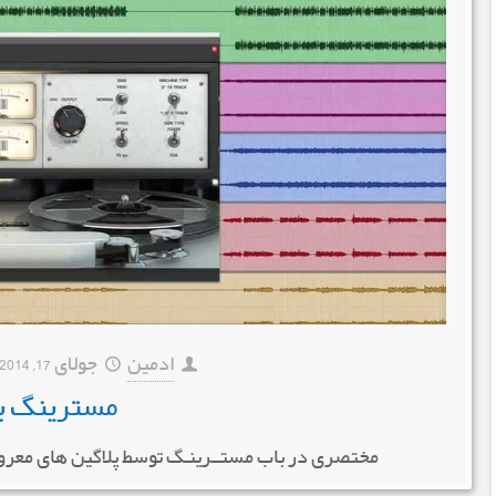
ادمین
جولای 17, 2014
مسترینگ با 
مختصری در باب مستــرینـگ توسط پلاگین های معروفی چون L SONIC BRAINWORX OXFORD