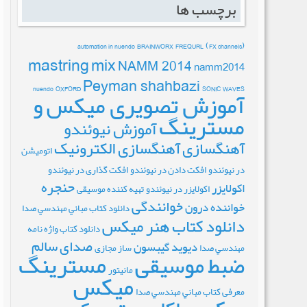
برچسب ها
automation in nuendo
BRAINWORX
FREQURL
(FX channels)
mastring
mix
NAMM 2014
namm2014
Peyman shahbazi
nuendo
OXFORD
SONIC
WAVES
آموزش تصویری میکس و
مسترینگ
آموزش نیوئندو
آهنگسازی
آهنگسازی الکترونیک
اتومیشن
در نیوئندو
افکت دادن در نیوئندو
افکت گذاری در نیوئندو
حنجره
اکولایزر
اکولایزر در نیوئندو
تهیه کننده موسیقی
خوانندگی
خواننده درون
دانلود کتاب مباني مهندسي صدا
دانلود کتاب هنر میکس
دانلود کتاب واژه نامه
صدای سالم
دیوید گیبسون
مهندسي صدا
ساز مجازی
مسترینگ
ضبط موسیقی
مانیتور
میکس
معرفی کتاب مباني مهندسي صدا