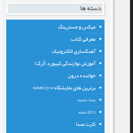
دسته ها
میکس و مسترینگ
معرفی کتاب
آهنگسازی الکترونیک
آموزش نوازندگی کیبورد (اُرگ)
خواننده درون
برترین های نمایشگاه NAMM 2014
music-box
mipa 2013
کارت صدا