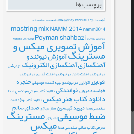
برچسب ها
automation in nuendo
BRAINWORX
FREQURL
(FX channels)
mastring
mix
NAMM 2014
namm2014
Peyman shahbazi
nuendo
OXFORD
SONIC
WAVES
آموزش تصویری میکس و
مسترینگ
آموزش نیوئندو
آهنگسازی
آهنگسازی الکترونیک
اتومیشن
در نیوئندو
افکت دادن در نیوئندو
افکت گذاری در نیوئندو
حنجره
اکولایزر
اکولایزر در نیوئندو
تهیه کننده موسیقی
خوانندگی
خواننده درون
دانلود کتاب مباني مهندسي صدا
دانلود کتاب هنر میکس
دانلود کتاب واژه نامه
صدای سالم
دیوید گیبسون
مهندسي صدا
ساز مجازی
مسترینگ
ضبط موسیقی
مانیتور
میکس
معرفی کتاب مباني مهندسي صدا