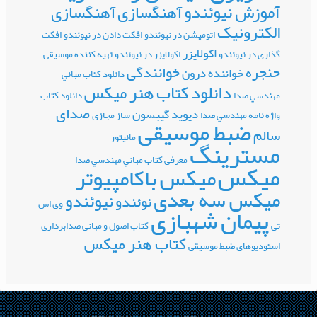
آموزش نیوئندو
آهنگسازی
آهنگسازی
الکترونیک
اتومیشن در نیوئندو
افکت دادن در نیوئندو
افکت
اکولایزر
گذاری در نیوئندو
اکولایزر در نیوئندو
تهیه کننده موسیقی
حنجره
خوانندگی
خواننده درون
دانلود کتاب مباني
دانلود کتاب هنر میکس
مهندسي صدا
دانلود کتاب
صدای
دیوید گیبسون
واژه نامه مهندسي صدا
ساز مجازی
ضبط موسیقی
سالم
مانیتور
مسترینگ
معرفی کتاب مباني مهندسي صدا
میکس
میکس باکامپیوتر
میکس سه بعدی
نیوئندو
نوئندو
وی اس
پیمان شهبازی
تی
کتاب اصول و مبانی صدابرداری
کتاب هنر میکس
استودیوهای ضبط موسیقی