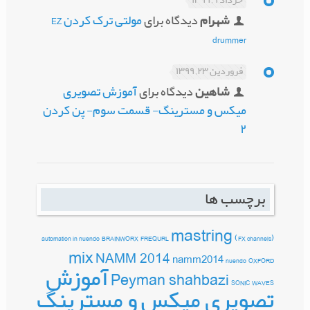
خرداد ۹, ۱۳۹۹
شهرام
دیدگاه برای
مولتی ترک کردن EZ
drummer
فروردین ۲۳, ۱۳۹۹
شاهین
دیدگاه برای
آموزش تصویری
میکس و مسترینگ- قسمت سوم- پن کردن
۲
برچسب ها
mastring
automation in nuendo
BRAINWORX
FREQURL
(FX channels)
mix
NAMM 2014
namm2014
nuendo
OXFORD
آموزش
Peyman shahbazi
SONIC
WAVES
تصویری میکس و مسترینگ