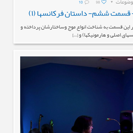
وضوعات
98
10
سمت ششم- داستان فرکانسها (۱)
ر این قسمت به شناخت انواع موج وساختارشان پرداخته و
های اصلی و هارمونیکها) و […]