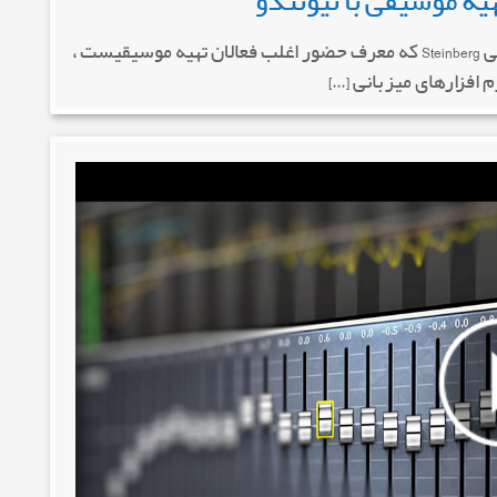
هیه موسیقی با نیوئندو
معرفی و دانلود کتاب تهیه موسیقی با نیوئندو شرکت آلمانی Steinberg که معرف حضور اغلب فعالان تهیه موسیقیست ،