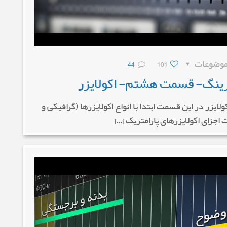
وضوعات
101
44
ینگ- قسمت هشتم- اکولایزر
در این قسمت ابتدا با انواع اکولایزرها (گرافیکی و
اجزای اکولایزرهای پارامتریک […]