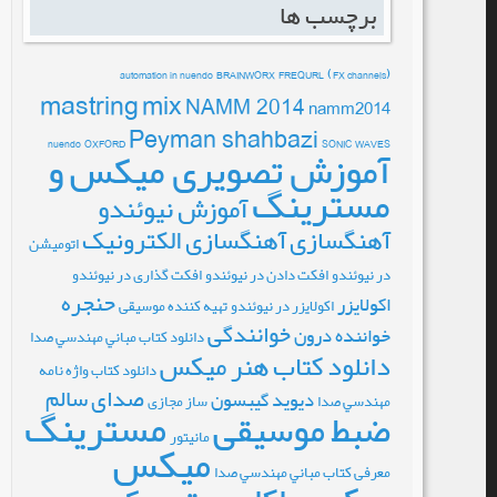
برچسب ها
automation in nuendo
BRAINWORX
FREQURL
(FX channels)
mastring
mix
NAMM 2014
namm2014
Peyman shahbazi
nuendo
OXFORD
SONIC
WAVES
آموزش تصویری میکس و
مسترینگ
آموزش نیوئندو
آهنگسازی
آهنگسازی الکترونیک
اتومیشن
در نیوئندو
افکت دادن در نیوئندو
افکت گذاری در نیوئندو
حنجره
اکولایزر
اکولایزر در نیوئندو
تهیه کننده موسیقی
خوانندگی
خواننده درون
دانلود کتاب مباني مهندسي صدا
دانلود کتاب هنر میکس
دانلود کتاب واژه نامه
صدای سالم
دیوید گیبسون
مهندسي صدا
ساز مجازی
مسترینگ
ضبط موسیقی
مانیتور
میکس
معرفی کتاب مباني مهندسي صدا