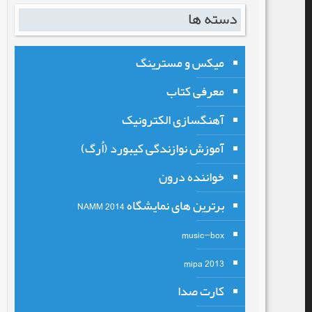
دسته ها
میکس و مسترینگ
معرفی کتاب
آهنگسازی الکترونیک
آموزش نوازندگی کیبورد (اُرگ)
خواننده درون
برترین های نمایشگاه NAMM 2014
music-box
mipa 2013
کارت صدا