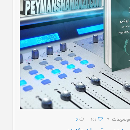
وضوعات
103
0