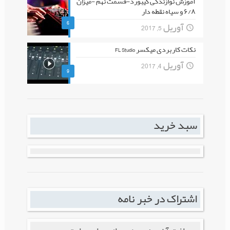
آموزش نوازندگی کیبورد-قسمت نهم -میزان
۶/۸ و سیاه نقطه دار
6
آوریل 5, 2017
نکات کاربردی میکسر FL Studio
آوریل 4, 2017
9
سبد خرید
اشتراک در خبر نامه