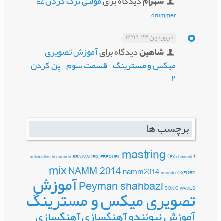
شهرام
دیدگاه برای
مولتی ترک کردن EZ
drummer
فروردین ۲۳, ۱۳۹۹
شاهین
دیدگاه برای
آموزش تصویری
میکس و مسترینگ- قسمت سوم- پن کردن
۲
برچسب ها
mastring
automation in nuendo
BRAINWORX
FREQURL
(FX channels)
mix
NAMM 2014
namm2014
nuendo
OXFORD
آموزش
Peyman shahbazi
SONIC
WAVES
تصویری میکس و مسترینگ
آموزش نیوئندو
آهنگسازی
آهنگسازی