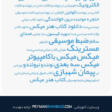
الکترونیک
اتومیشن در نیوئندو
افکت دادن در نیوئندو
افکت
اکولایزر
گذاری در نیوئندو
اکولایزر در نیوئندو
تهیه کننده موسیقی
حنجره
خوانندگی
خواننده درون
دانلود کتاب مباني
دانلود کتاب هنر میکس
مهندسي صدا
دانلود کتاب
صدای
دیوید گیبسون
واژه نامه مهندسي صدا
ساز مجازی
ضبط موسیقی
سالم
مانیتور
مسترینگ
معرفی کتاب مباني مهندسي صدا
میکس
میکس باکامپیوتر
میکس سه بعدی
نیوئندو
نوئندو
وی اس
پیمان شهبازی
تی
کتاب اصول و مبانی صدابرداری
کتاب هنر میکس
استودیوهای ضبط موسیقی
وبسایت آموزشی
ارائه دهنده